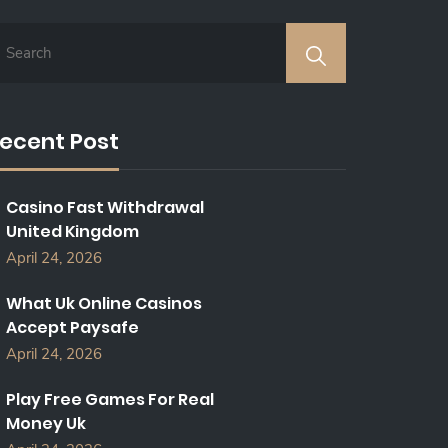
ecent Post
Casino Fast Withdrawal
United Kingdom
April 24, 2026
What Uk Online Casinos
Accept Paysafe
April 24, 2026
Play Free Games For Real
Money Uk