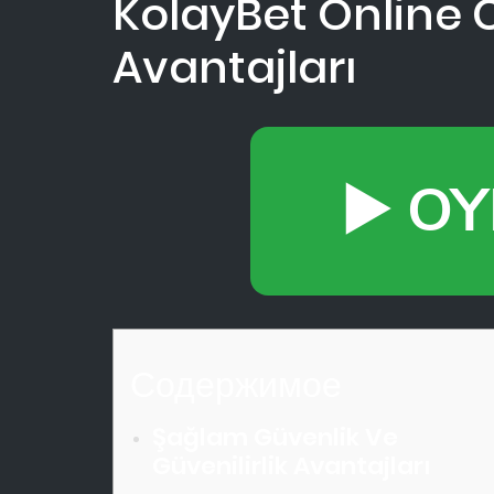
KolayBet Online C
Avantajları
▶️ O
Содержимое
Şağlam Güvenlik Ve
Güvenilirlik Avantajları