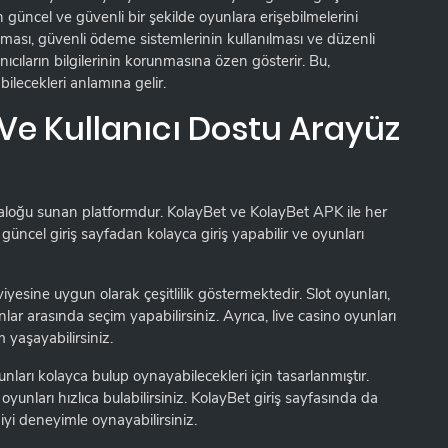
 güncel ve güvenli bir şekilde oyunlara erişebilmelerini
runması, güvenli ödeme sistemlerinin kullanılması ve düzenli
nıcıların bilgilerinin korunmasına özen gösterir. Bu,
ilecekleri anlamına gelir.
Ve Kullanıcı Dostu Arayüz
taloğu sunan platformdur. KolayBet ve KolayBet APK ile her
üncel giriş sayfadan kolayca giriş yapabilir ve oyunları
esine uygun olarak çeşitlilik göstermektedir. Slot oyunları,
ar arasında seçim yapabilirsiniz. Ayrıca, live casino oyunları
yaşayabilirsiniz.
unları kolayca bulup oynayabilecekleri için tasarlanmıştır.
 oyunları hızlıca bulabilirsiniz. KolayBet giriş sayfasında da
yi deneyimle oynayabilirsiniz.