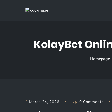
KolayBet Onlin
Homepage
March 24, 2026
0 Comments