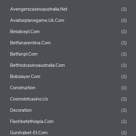
Avengerscasinoaustralia.net
(1)
Aviatorplanegame.uk.com
(1)
Betalicepl.com
(1)
Betfanarentina.com
(1)
Betfanpl.com
(1)
Betfredcasinoaustralia.com
(1)
Bobslayer.com
(1)
Construction
(1)
Cosmolotcasino.us
(1)
Decoration
(1)
Flashbetethiopia.com
(1)
Gurshabet-Et.com
(1)