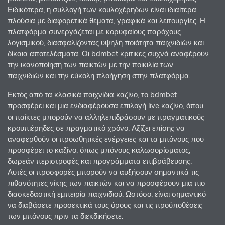
Ειδικότερα, η συλλογή των κουλοχέρηδων είναι ιδιαίτερα
πλούσια με διαφορετικά θέματα, γραφικά και λειτουργίες. Η
πλατφόρμα συνεργάζεται με κορυφαίους παρόχους
λογισμικού, διασφαλίζοντας υψηλή ποιότητα παιχνιδιών και
δίκαια αποτελέσματα. Οι bdmbet κριτικες συχνά αναφέρουν
την ικανοποίηση των παικτών με την ποικιλία των
παιχνιδιών και την εύκολη πλοήγηση στην πλατφόρμα.
Εκτός από τα κλασικά παιχνίδια καζίνο, το bdmbet
προσφέρει και μια ενδιαφέρουσα επιλογή live καζίνο, όπου
οι παίκτες μπορούν να αλληλεπιδράσουν με πραγματικούς
κρουπιέρηδες σε πραγματικό χρόνο. Αξίζει επίσης να
αναφερθούν οι προωθητικές ενέργειες και τα μπόνους που
προσφέρει το καζίνο, όπως μπόνους καλωσορίσματος,
δωρεάν περιστροφές και προγράμματα επιβράβευσης.
Αυτές οι προσφορές μπορούν να αυξήσουν σημαντικά τις
πιθανότητες νίκης των παικτών και να προσφέρουν μια πιο
διασκεδαστική εμπειρία παιχνιδιού. Ωστόσο, είναι σημαντικό
να διαβάσετε προσεκτικά τους όρους και τις προϋποθέσεις
των μπόνους πριν τα διεκδικήσετε.