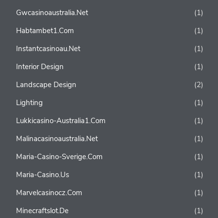
Gwcasinoaustralia.net
(1)
Habtambet1.com
(1)
Instantcasinoau.net
(1)
Interior Design
(1)
Landscape Design
(2)
Lighting
(1)
Lukkicasino-Australia1.com
(1)
Malinacasinoaustralia.net
(1)
Maria-Casino-Sverige.com
(1)
Maria-Casino.us
(1)
Marvelcasinocz.com
(1)
Minecraftslot.de
(1)