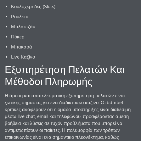
Κουλοχέρηδες (Slots)
Ρουλέτα
Μπλακτζάκ
Πόκερ
Μπακαρά
Live Καζίνο
Εξυπηρέτηση Πελατών Και
Μέθοδοι Πληρωμής
Η άμεση και αποτελεσματική εξυπηρέτηση πελατών είναι
ζωτικής σημασίας για ένα διαδικτυακό καζίνο. Οι bdmbet
κριτικες αναφέρουν ότι η ομάδα υποστήριξης είναι διαθέσιμη
μέσω live chat, email και τηλεφώνου, προσφέροντας άμεση
βοήθεια και λύσεις σε τυχόν προβλήματα που μπορεί να
αντιμετωπίσουν οι παίκτες. Η πολυμορφία των τρόπων
επικοινωνίας είναι ένα σημαντικό πλεονέκτημα, καθώς