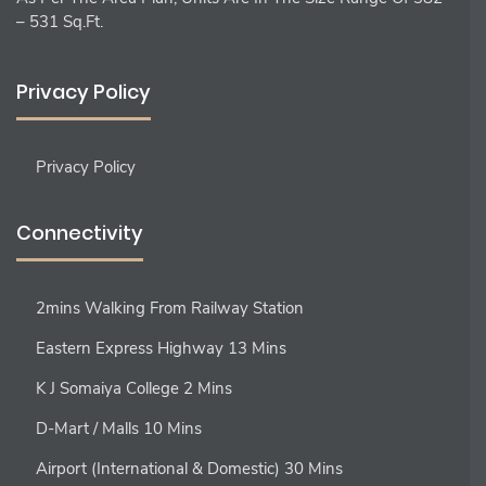
– 531 Sq.ft.
Privacy Policy
Privacy Policy
Connectivity
2mins Walking From Railway Station
Eastern Express Highway 13 Mins
K J Somaiya College 2 Mins
D-Mart / Malls 10 Mins
Airport (International & Domestic) 30 Mins