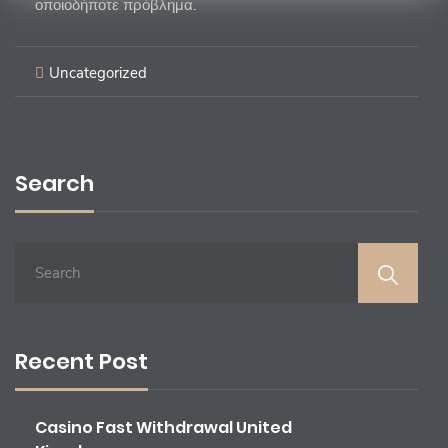
οποιοδήποτε πρόβλημα.
Uncategorized
Search
S
E
A
R
C
Recent Post
H
F
O
Casino Fast Withdrawal United
R