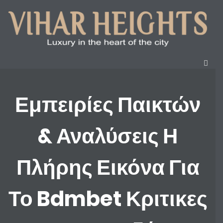
Εμπειρίες Παικτών
& Αναλύσεις Η
Πλήρης Εικόνα Για
Το Bdmbet Κριτικες