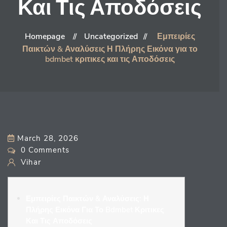
Και Τις Αποδόσεις
Homepage
Uncategorized
Εμπειρίες
Παικτών & Αναλύσεις Η Πλήρης Εικόνα για το
bdmbet κριτικες και τις Αποδόσεις
March 28, 2026
0 Comments
Vihar
Εμπειρίες Παικτών & Αναλύσεις: Η
Πλήρης Εικόνα Για Το Bdmbet Κριτικες
Και Τις Αποδόσεις